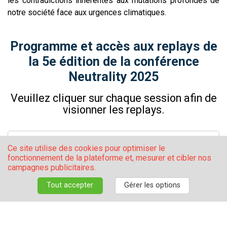
les contradictions inhérentes aux mutations profondes de
notre société face aux urgences climatiques.
Programme et accès aux replays de
la 5e édition de la conférence
Neutrality 2025
Veuillez cliquer sur chaque session afin de
visionner les replays.
Ce site utilise des cookies pour optimiser le
fonctionnement de la plateforme et, mesurer et cibler nos
campagnes publicitaires.
Mercredi 11 juin 2025
Tout accepter
Gérer les options
mer. 11 juin
09:30
-
09:45
Ouverture officielle