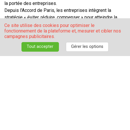
la portée des entreprises.
Depuis l’Accord de Paris, les entreprises intègrent la
stratégie « éviter, réduire, compenser » pour atteindre la
neutralité carbone et répondre aux attentes sociétales. Les
Ce site utilise des cookies pour optimiser le
fonctionnement de la plateforme et, mesurer et cibler nos
discussions ont évoqué la gestion forestière et l’agriculture
campagnes publicitaires.
pour le rôle clé qu'elles jouent dans cette transition,
notamment via des projets de séquestration carbone.
Tout accepter
Gérer les options
L’enjeu est de concilier rentabilité et impact
environnemental, tout en finançant une transformation vers
une agriculture plus durable.
Synthèse publique 2024
Synthèse publique 2023