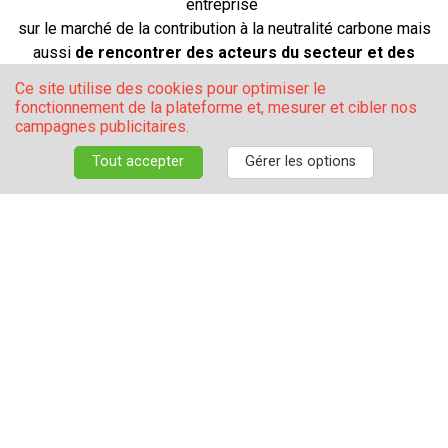
entreprise
sur le marché de la contribution à la neutralité carbone mais
aussi
de rencontrer des acteurs du secteur et des
entreprises
qui s’inscrivent
Ce site utilise des cookies pour optimiser le
dans la même démarche que vous pour ainsi créer des
fonctionnement de la plateforme et, mesurer et cibler nos
synergies.
campagnes publicitaires.
Tout accepter
Gérer les options
Pour
devenir partenaire de Neutrality
, contactez-nous
par
e-mail
ou par téléphone : +33 (0)6 03 46 13 88.
XX
Nos partenaires officiels 2026