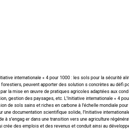
ative internationale « 4 pour 1000 : les sols pour la sécurité ali
s et forestiers, peuvent apporter des solution s concrètes au défi
 par la mise en œuvre de pratiques agricoles adaptées aux condit
tion, gestion des paysages, etc. L'Initiative internationale « 4 p
ion de sols sains et riches en carbone à l'échelle mondiale pour 
r une documentation scientifique solide, l'Initiative internation
de à s'engag er dans une transition vers une agriculture régénéra
i crée des emplois et des revenus et conduit ainsi au développeme